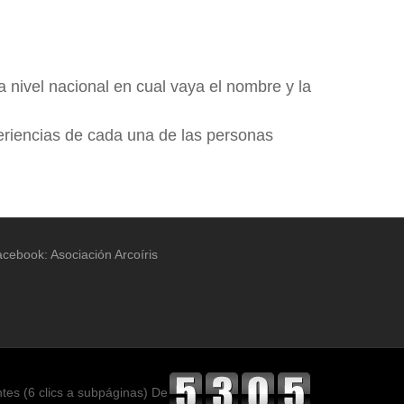
 nivel nacional en cual vaya el nombre y la
eriencias de cada una de las personas
cebook: Asociación Arcoíris
ntes (6 clics a subpáginas) De