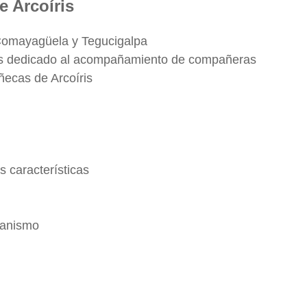
 Arcoíris
 Comayagüela y Tegucigalpa
ns dedicado al acompañamiento de compañeras
ñecas de Arcoíris
 características
ganismo