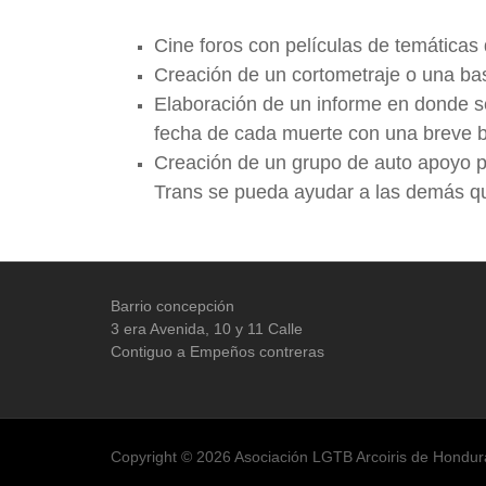
Cine foros con películas de temáticas
Creación de un cortometraje o una b
Elaboración de un informe en donde se
fecha de cada muerte con una breve b
Creación de un grupo de auto apoyo p
Trans se pueda ayudar a las demás qu
Barrio concepción
3 era Avenida, 10 y 11 Calle
Contiguo a Empeños contreras
Copyright © 2026 Asociación LGTB Arcoiris de Hondur