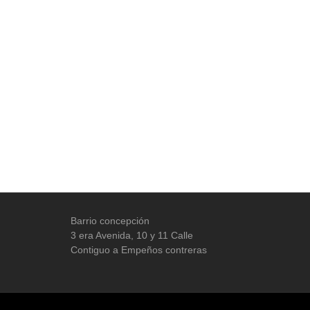
Barrio concepción
3 era Avenida, 10 y 11 Calle
Contiguo a Empeños contreras