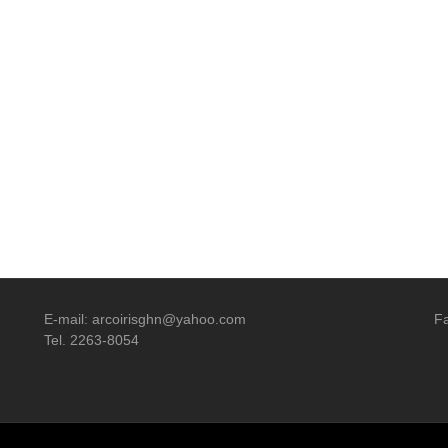
E-mail: arcoirisghn@yahoo.com
Fa
Tel. 2263-8054