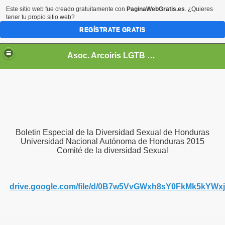
Este sitio web fue creado gratuitamente con
PaginaWebGratis.es
. ¿Quieres
tener tu propio sitio web?
REGÍSTRATE GRATIS
Asoc. Arcoiris LGTB de Honduras
Boletin Especial de la Diversidad Sexual de Honduras
Universidad Nacional Autónoma de Honduras 2015
Comité de la diversidad Sexual
d
rive.google.com/file/d/0B7w5VvGWxh8sY0FkMk5
kYWxj